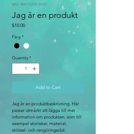
SKU: 364115376135191
Jag är en produkt
Price
$10.00
Färg
*
Quantity
*
Add to Cart
Jag är en produktbeskrivning. Här 
passar utmärkt att lägga till mer 
information om produkten, som till 
exempel storlekar, material, 
skötsel- och rengöringsråd.